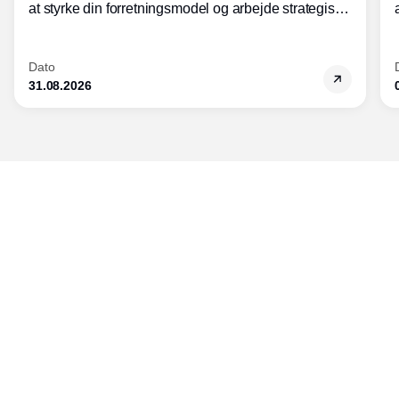
at styrke din forretningsmodel og arbejde strategisk
med modularisering.
Dato
31.08.2026
Udgiver
Horisont Gruppen a/s
Strandlodsvej 44
2300 København S
Telefon:
53506060
www.horisontgruppen.dk