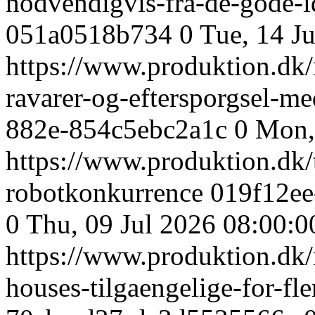
nodvendigvis-fra-de-gode-
051a0518b734
0
Tue, 14 J
https://www.produktion.dk/
ravarer-og-eftersporgsel-m
882e-854c5ebc2a1c
0
Mon,
https://www.produktion.dk/t
robotkonkurrence
019f12ee
0
Thu, 09 Jul 2026 08:00:
https://www.produktion.dk/
houses-tilgaengelige-for-fl