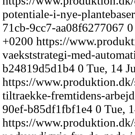
https://www.produktion.dk/
potentiale-i-nye-plantebase
71cb-9cc7-aa08f6277067
0
+0200
https://www.produkt
vaekststrategi-med-automa
b24819d5d1b4
0
Tue, 14 J
https://www.produktion.dk/
tiltraekke-fremtidens-arbe
90ef-b85df1fbf1e4
0
Tue, 
https://www.produktion.dk