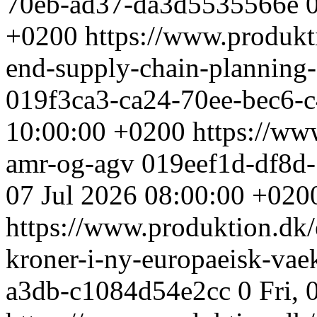
70eb-ad37-da3d5535566e
+0200
https://www.produkti
end-supply-chain-planning-
019f3ca3-ca24-70ee-bec6-
10:00:00 +0200
https://ww
amr-og-agv
019eef1d-df8d
07 Jul 2026 08:00:00 +020
https://www.produktion.dk/e
kroner-i-ny-europaeisk-vae
a3db-c1084d54e2cc
0
Fri,