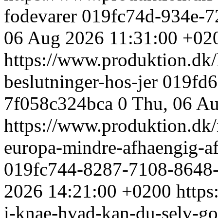
fodevarer
019fc74d-934e-7
06 Aug 2026 11:31:00 +02
https://www.produktion.dk/
beslutninger-hos-jer
019fd6
7f058c324bca
0
Thu, 06 A
https://www.produktion.dk/
europa-mindre-afhaengig-a
019fc744-8287-7108-8648
2026 14:21:00 +0200
https
i-knae-hvad-kan-du-selv-g