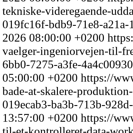
tekniske-videregaende-uddan
019fc16f-bdb9-71e8-a21a-
2026 08:00:00 +0200
https
vaelger-ingeniorvejen-til-
6bb0-7275-a3fe-4a4c0093
05:00:00 +0200
https://ww
bade-at-skalere-produktion
019ecab3-ba3b-713b-928d
13:57:00 +0200
https://ww
til-et-kontrolleret-data-wo