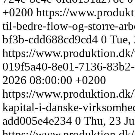
+0200
https://www.produkti
til-bedre-flow-og-storre-ar
bf3b-cdd688cd9cd4
0
Tue,
https://www.produktion.dk/v
019f5a40-8e01-7136-83b2
2026 08:00:00 +0200
https://www.produktion.dk/b
kapital-i-danske-virksomh
add005e4e234
0
Thu, 23 J
https://www.produktion.dk/