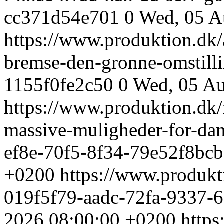
cc371d54e701
0
Wed, 05 A
https://www.produktion.dk/ak
bremse-den-gronne-omstill
1155f0fe2c50
0
Wed, 05 Au
https://www.produktion.dk/f
massive-muligheder-for-da
ef8e-70f5-8f34-79e52f8bc
+0200
https://www.produkti
019f5f79-aadc-72fa-9337-
2026 08:00:00 +0200
https