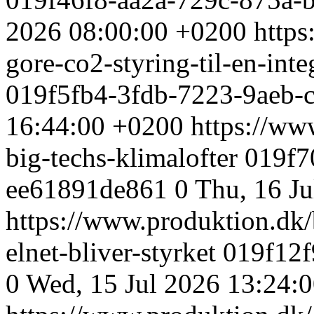
2026 08:00:00 +0200
https
gore-co2-styring-til-en-int
019f5fb4-3fdb-7223-9aeb-c
16:44:00 +0200
https://ww
big-techs-klimalofter
019f7
ee61891de861
0
Thu, 16 J
https://www.produktion.dk/
elnet-bliver-styrket
019f12f
0
Wed, 15 Jul 2026 13:24: