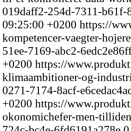
019daff2-254d-7311-b61f-
09:25:00 +0200
https://ww
kompetencer-vaegter-hojere-
51ee-7169-abc2-6edc2e86f
+0200
https://www.produkti
klimaambitioner-og-indust
0271-7174-8acf-e6cedac4a
+0200
https://www.produkti
okonomichefer-men-tilliden
724c-bc4e-6fd6191a278e
0