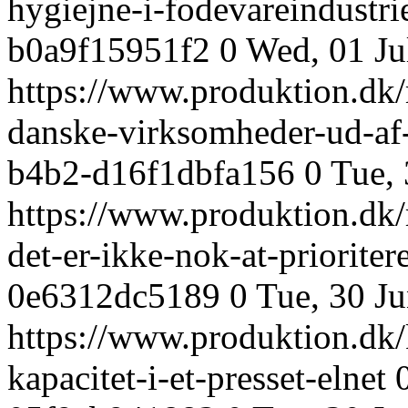
hygiejne-i-fodevareindustr
b0a9f15951f2
0
Wed, 01 Ju
https://www.produktion.dk/
danske-virksomheder-ud-af
b4b2-d16f1dbfa156
0
Tue,
https://www.produktion.dk/r
det-er-ikke-nok-at-prioriter
0e6312dc5189
0
Tue, 30 J
https://www.produktion.dk/k
kapacitet-i-et-presset-elnet