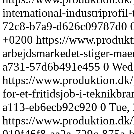
international-industriprofil-
72c8-b7a9-d626c09787d0
+0200
https://www.produkt
arbejdsmarkedet-stiger-mae
a731-57d6b491e455
0
Wed,
https://www.produktion.dk/
for-et-fritidsjob-i-teknikbr
a113-eb6ecb92c920
0
Tue,
https://www.produktion.dk/
019f46f8-aa2a-729c-875a-