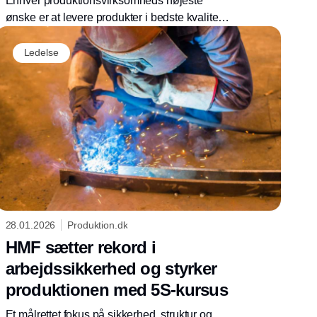
Enhver produktionsvirksomheds højeste
ønske er at levere produkter i bedste kvalitet.
Selv ved spidsbelastning eller når hverdagen
spænder ben – igen.
Ledelse
28.01.2026
Produktion.dk
HMF sætter rekord i
arbejdssikkerhed og styrker
produktionen med 5S-kursus
Et målrettet fokus på sikkerhed, struktur og