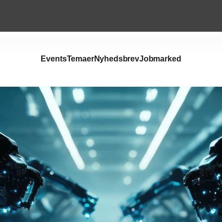
Events
Temaer
Nyhedsbrev
Jobmarked