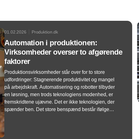
01.02.2026
Produktion.dk
Automation i produktionen:
Virksomheder overser to afgørende
faktorer
Produktionsvirksomheder står over for to store
udfordringer: Stagnerende produktivitet og mangel
på arbejdskraft. Automatisering og robotter tilbyder
en løsning, men trods teknologiens modenhed, er
fremskridtene ujævne. Det er ikke teknologien, der
spænder ben. Det store benspænd består ifølge
forskning fra McKinsey og MIT i, at virksomheder
undervurderer den organisatoriske kompleksitet og
den kulturelle forandring.