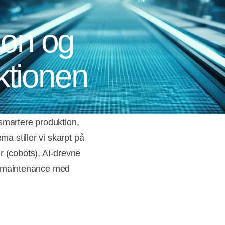
ion og
uktionen
smartere produktion,
ma stiller vi skarpt på
r (cobots), AI-drevne
ive maintenance med