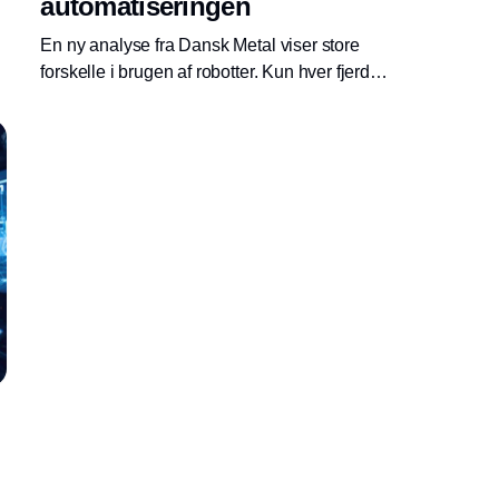
automatiseringen
En ny analyse fra Dansk Metal viser store
forskelle i brugen af robotter. Kun hver fjerde
lille virksomhed har taget robotter i brug, mens
de største for længst har investeret. Forskellen
truer konkurrenceevnen og arbejdspladserne,
lyder det fra Dansk Metal