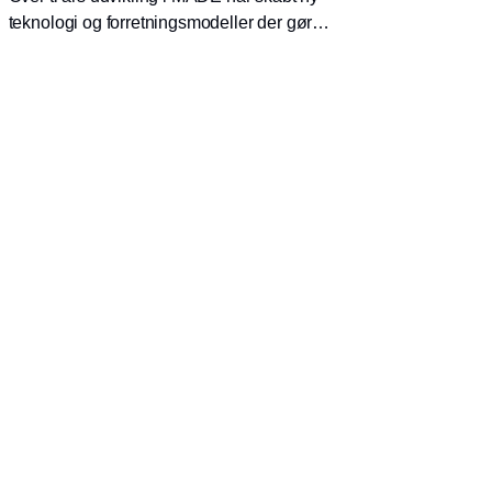
teknologi og forretningsmodeller der gør
industrien mere konkurrencedygtig og
bæredygtig