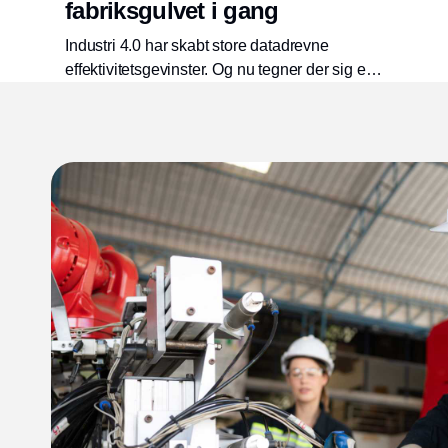
fabriksgulvet i gang
Industri 4.0 har skabt store datadrevne
effektivitetsgevinster. Og nu tegner der sig et
nyt paradigme for producenter på tværs af alle
brancher: Industri 5.0. Denne næste udvikling
lægger vægt på en menneskecentreret, robust
og bæredygtig tilgang, der kræver et mere
symbiotisk samspil mellem menneskelige
medarbejdere og intelligente maskiner. Her
spiller Spatial AI en stor rolle. Bliv klogere på
hvad og hvordan.