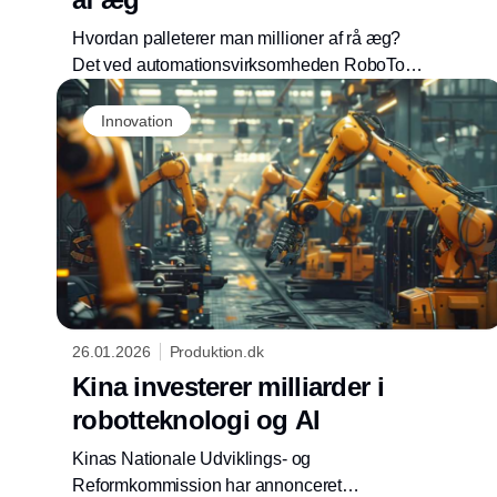
Hvordan palleterer man millioner af rå æg?
Det ved automationsvirksomheden RoboTool,
som netop har leveret et nyt, avanceret anlæg
til Danæg.
Innovation
26.01.2026
Produktion.dk
Kina investerer milliarder i
robotteknologi og AI
Kinas Nationale Udviklings- og
Reformkommission har annonceret