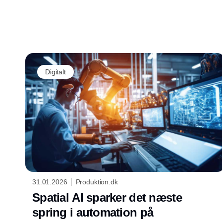
oprettelsen af en statsligt støttet
venturekapitalfond, der vil fokusere på
robotteknologi, kunstig intelligens og
banebrydende innovation. Det betyder, at
Kina investerer 950 milliarder kroner i
robotteknologi og højteknologiske industrier.
Digitalt
31.01.2026
Produktion.dk
Spatial AI sparker det næste
spring i automation på