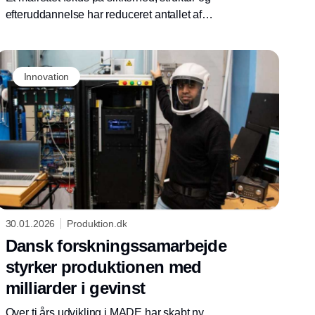
efteruddannelse har reduceret antallet af
arbejdsskader markant og sat gang i en ny
rejse for alle medarbejdere
Innovation
30.01.2026
Produktion.dk
Dansk forskningssamarbejde
styrker produktionen med
milliarder i gevinst
Over ti års udvikling i MADE har skabt ny