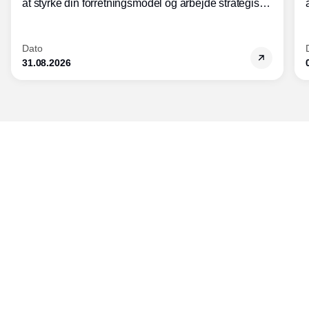
at styrke din forretningsmodel og arbejde strategisk
med modularisering.
Dato
31.08.2026
Udgiver
Horisont Gruppen a/s
Strandlodsvej 44
2300 København S
Telefon:
53506060
www.horisontgruppen.dk