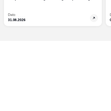
med modularisering.
Dato
31.08.2026
Udgiver
Horisont Gruppen a/s
Strandlodsvej 44
2300 København S
Telefon:
53506060
www.horisontgruppen.dk