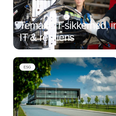
Tema: OT-sikkerhed, in
IT & resiliens
ESG