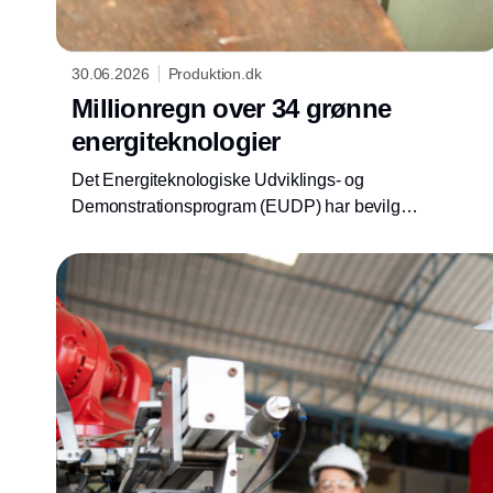
30.06.2026
Produktion.dk
Millionregn over 34 grønne
energiteknologier
Det Energiteknologiske Udviklings- og
Demonstrationsprogram (EUDP) har bevilget i
alt 286 millioner kroner til 34 projekter, der
skal udvikle og demonstrere nye
energiteknologier til den grønne omstilling.