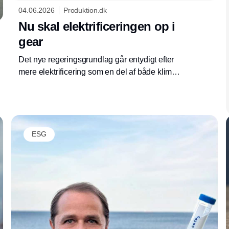
04.06.2026
Produktion.dk
Nu skal elektrificeringen op i
gear
Det nye regeringsgrundlag går entydigt efter
mere elektrificering som en del af både klima-
og sikkerhedspolitik. Det kræver at især ét
stort problem fikses.
ESG