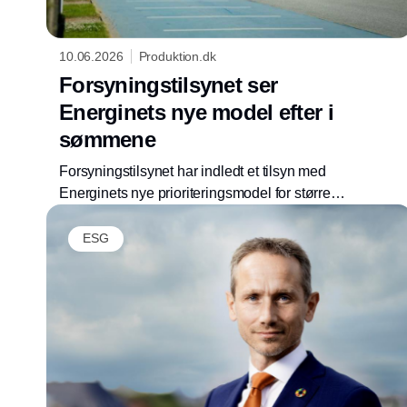
10.06.2026
Produktion.dk
Forsyningstilsynet ser
Energinets nye model efter i
sømmene
Forsyningstilsynet har indledt et tilsyn med
Energinets nye prioriteringsmodel for større
nettilslutninger. Formålet er at afklare, om
Energinet kan tage modellen i brug uden
ESG
myndighedens forudgående godkendelse.