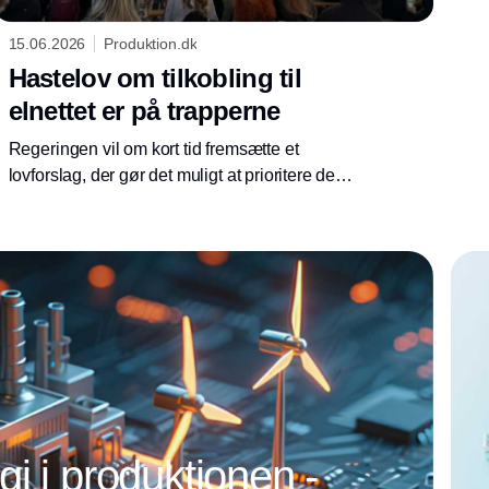
15.06.2026
Produktion.dk
Hastelov om tilkobling til
elnettet er på trapperne
Regeringen vil om kort tid fremsætte et
lovforslag, der gør det muligt at prioritere de
projekter, der står i kø for at komme på
elnettet. Det fortalte erhvervsminister Martin
Ledegaard på Folkemødet.
i i produktionen -