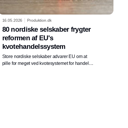
16.05.2026
Produktion.dk
80 nordiske selskaber frygter
reformen af EU's
kvotehandelssystem
Store nordiske selskaber advarer EU om at
pille for meget ved kvotesystemet for handel
med CO2. De er bekymrede for dårlig og
forhastet lovgivning - og for at pengene fra
kvoterne forsvinder ud af den grønne
omstilling.