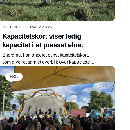
30.06.2026
Produktion.dk
Kapacitetskort viser ledig
kapacitet i et presset elnet
Energinet har lanceret et nyt kapacitetskort,
som giver et samlet overblik over kapaciteten i
transmissionsnettet på tværs af Danmark.
Kortet giver et øjebliksbillede for ledig
ESG
kapacitet. Det er således ikke en garanti for, at
den rent faktisk er tilstede.