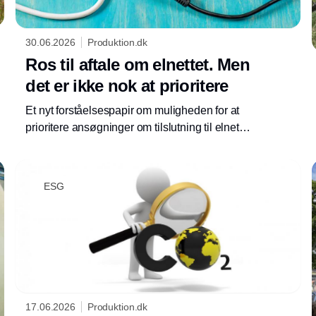
30.06.2026
Produktion.dk
Ros til aftale om elnettet. Men
det er ikke nok at prioritere
Et nyt forståelsespapir om muligheden for at
prioritere ansøgninger om tilslutning til elnettet
modtages positivt af centrale aktører. De lader
dog også forstå, at der er mange flere
Annonce
muligheder, der bør bringes i spil.
ESG
17.06.2026
Produktion.dk