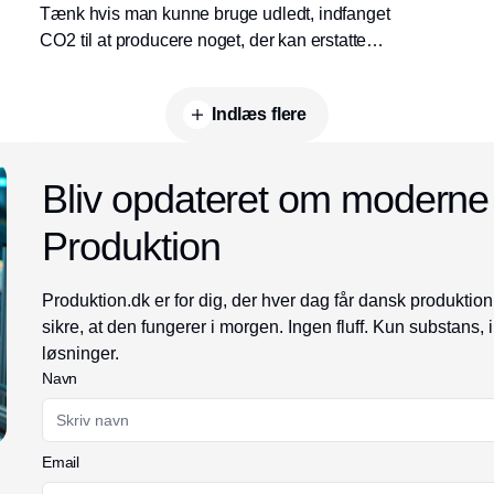
Tænk hvis man kunne bruge udledt, indfanget
CO2 til at producere noget, der kan erstatte
kalk i en lang række produkter. Det tror
Ikkaton, at de kan - og Innovationsfonden
Indlæs flere
bakker ideen op med over 10 millioner.
Annonce
Bliv opdateret om moderne
Produktion
Produktion.dk er for dig, der hver dag får dansk produktion 
sikre, at den fungerer i morgen. Ingen fluff. Kun substans, 
løsninger.
Navn
Email