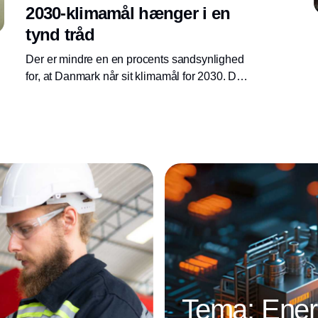
2030-klimamål hænger i en
tynd tråd
Der er mindre en en procents sandsynlighed
for, at Danmark når sit klimamål for 2030. Det
mener CONCITO, den grønne tænketank,
efter at have gennemført en større analyse af
de planlagte og igangværende klimaindsatser.
Tema: Energ