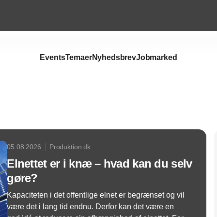
Events
Temaer
Nyhedsbrev
Jobmarked
Annonce
05.08.2026
Produktion.dk
Elnettet er i knæ – hvad kan du selv
gøre?
Kapaciteten i det offentlige elnet er begrænset og vil
være det i lang tid endnu. Derfor kan det være en