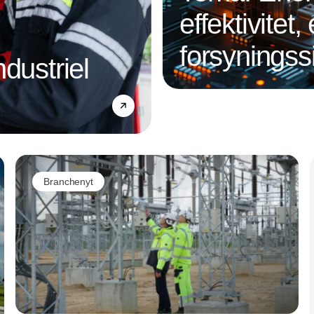
effektivitet,
forsyningss
dustriel
Annonce
Branchenyt