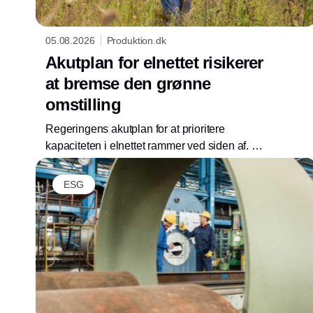
05.08.2026
Produktion.dk
Akutplan for elnettet risikerer
at bremse den grønne
omstilling
Regeringens akutplan for at prioritere
kapaciteten i elnettet rammer ved siden af. Det
mener EWII, som i et høringssvar advarer om,
at lovforslaget kan skabe usikkerhed, forsinke
ESG
elektrificeringen og gøre det sværere for
virksomheder at investere.