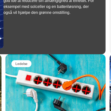
god idé at reducere sin afhængighed af elnettet. For
eksempel med solceller og en batteriløsning, der
også vil hjælpe den grønne omstilling.
Ledelse