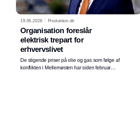
19.05.2026
Produktion.dk
Organisation foreslår
elektrisk trepart for
erhvervslivet
De stigende priser på olie og gas som følge af
konflikten i Mellemøsten har siden februar
kostet danske husholdninger og virksomheder
ekstra 4,5 milliarder kroner. Det viser nye
beregninger fra Green Power Denmark, som
nu foreslår en elektrisk trepart mellem
regeringen, energisektoren og erhvervslivet.