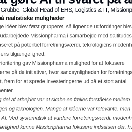
Grubbe, Global Head of EHS, Logistics & IT, Missio
å realistiske muligheder
 idéer blev først grupperet, så lignende udfordringer ble
 udarbejdede Missionpharma i samarbejde med 9altitudes
aseret på potentiel forretningsværdi, teknologiens moden
iens tilgængelighed.
ioritering gav Missionpharma mulighed for at fokusere
erne på de initiativer, hvor sandsynligheden for forretnin
t, frem for at sprede investeringerne ud på et stort antal
enter.
g del af arbejdet var at skabe en fælles forståelse mellem
ngen og teknologien. Mange af idéerne var relevante, men i
AI. Ved systematisk at vurdere forretningsværdi, moden
rlighed kunne Missionpharma fokusere indsatsen dér, h