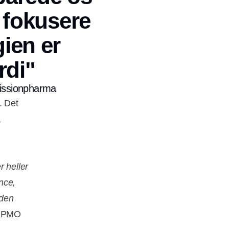
t fokusere
ien er
rdi"
Missionpharma
. Det
,
r heller
ance,
 den
y, PMO