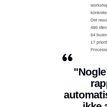
workshop
konkrete 
Det resul
486 iden
64 busin
17 priori
Processen
"Nogle
rap
automati
ikke 