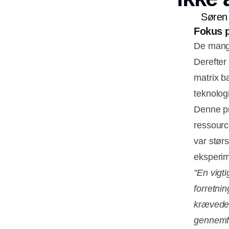
Søren 
Fokus p
De mange
Derefter
matrix b
teknolog
Denne pr
ressourc
var størs
eksperim
"En vigti
forretni
krævede 
gennemfø