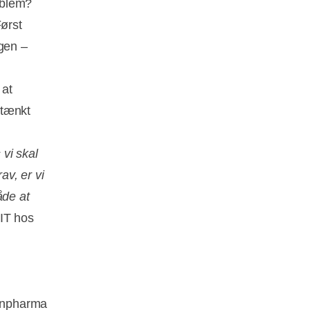
roblem?
ørst
ngen –
 at
 tænkt
 vi skal
v, er vi
åde at
 IT hos
ionpharma