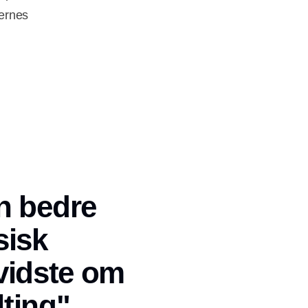
dernes
n bedre
sisk
vidste om
lting"