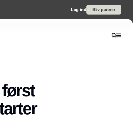
Log ind
Bliv partner
først
tarter