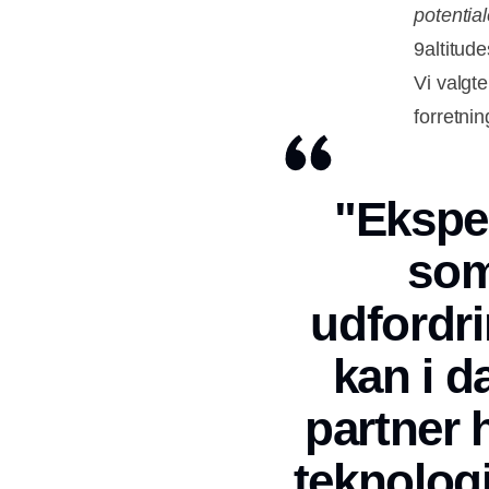
potential
9altitud
Vi valgte
forretni
"Eksper
som
udfordri
kan i d
partner 
teknologi