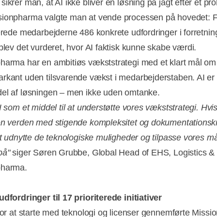
ikrer man, at AI ikke bliver en løsning på jagt efter et p
ionpharma valgte man at vende processen på hovedet: F
cerede medarbejderne 486 konkrete udfordringer i forretni
 blev det vurderet, hvor AI faktisk kunne skabe værdi.
harma har en ambitiøs vækststrategi med et klart mål om
rkant uden tilsvarende vækst i medarbejderstaben. AI er
el af løsningen – men ikke uden omtanke.
I som et middel til at understøtte vores vækststrategi. Hvis
en verden med stigende kompleksitet og dokumentationskra
 at udnytte de teknologiske muligheder og tilpasse vores m
på"
siger Søren Grubbe, Global Head of EHS, Logistics &
pharma.
udfordringer til 17 prioriterede initiativer
 for at starte med teknologi og licenser gennemførte Miss