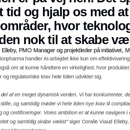
 tid og hjalp os med a
 områder, hvor teknolog
en nok til at skabe væ
d Elleby, PMO Manager og projektleder på initiativet, 
ionpharma handler AI-arbejdet ikke kun om effektivisering
også om at kunne håndtere en virkelighed, hvor produkter
 og regulatoriske krav hele tiden udvikler sig.
 del af en meget dynamisk verden. Vi har konkurrenter, de
 stille, og samtidig møder vi hele tiden nye krav til compli
g og certificeringer. Vores ambition er at kunne navigere i
itet og samtidig skabe vækst"
siger Coralie Viaud Elleb