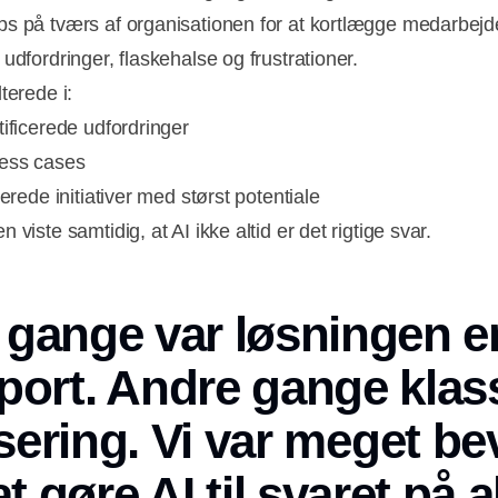
s på tværs af organisationen for at kortlægge medarbej
udfordringer, flaskehalse og frustrationer.
terede i:
tificerede udfordringer
ess cases
terede initiativer med størst potentiale
 viste samtidig, at AI ikke altid er det rigtige svar.
 gange var løsningen e
port. Andre gange klas
sering. Vi var meget be
at gøre AI til svaret på a