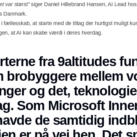
et var størst”
siger Daniel Hillebrand Hansen, AI Lead hos
es Danmark.
 i fællesskab, at starte med de tiltag der hurtigst muligt k
ngen, at AI kan skabe værdi i deres hverdag.
terne fra 9altitudes f
 brobyggere mellem v
nger og det, teknologie
ag. Som Microsoft Inner
havde de samtidig indbli
en er på vej hen. Det 