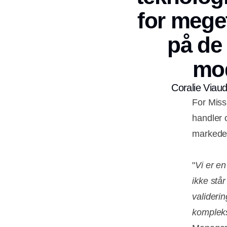
for meget
på de
mod
Coralie Viau
For Miss
handler 
markeder
"
Vi er en
ikke står
validerin
kompleks