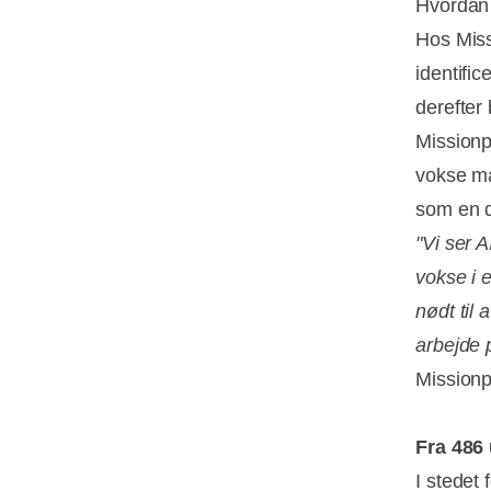
Hvordan s
Hos Miss
identifi
derefter
Missionp
vokse ma
som en d
"Vi ser A
vokse i 
nødt til
arbejde 
Mission
Fra 486 
I stedet