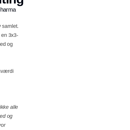
npharma
v samlet.
 en 3x3-
hed og
gsværdi
kke alle
hed og
vor