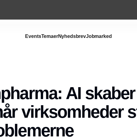
Events
Temaer
Nyhedsbrev
Jobmarked
pharma: AI skaber 
når virksomheder s
oblemerne