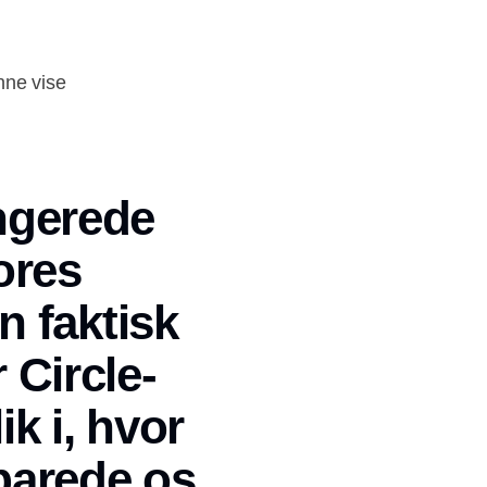
unne vise
ungerede
ores
n faktisk
 Circle-
k i, hvor
sparede os