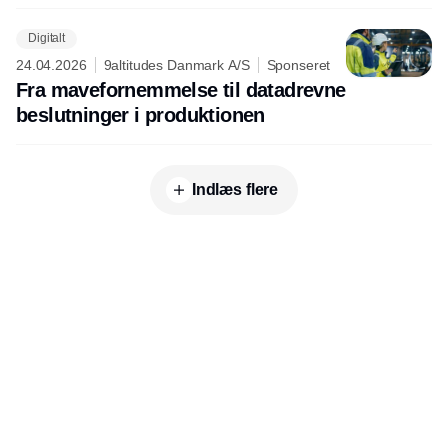
Digitalt
24.04.2026
9altitudes Danmark A/S
Sponseret
Fra mavefornemmelse til datadrevne
beslutninger i produktionen
Indlæs flere
Udgiver
Horisont Gruppen a/s
Strandlodsvej 44
2300 København S
Telefon:
53506060