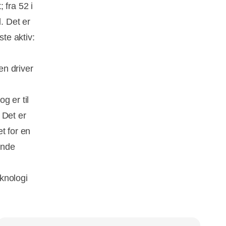
 fra 52 i
. Det er
ste aktiv:
en driver
g er til
 Det er
et for en
ende
knologi