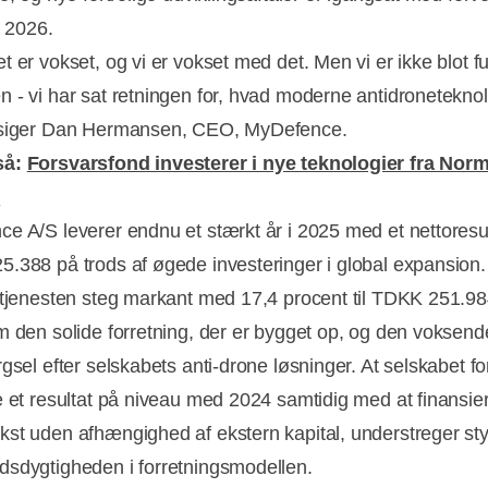
a 2026.
t er vokset, og vi er vokset med det. Men vi er ikke blot f
 - vi har sat retningen for, hvad moderne antidroneteknol
 siger Dan Hermansen, CEO, MyDefence.
så:
Forsvarsfond investerer i nye teknologier fra Nor
e
e A/S leverer endnu et stærkt år i 2025 med et nettoresu
.388 på trods af øgede investeringer i global expansion.
rtjenesten steg markant med 17,4 procent til TDKK 251.984
m den solide forretning, der er bygget op, og den voksend
gsel efter selskabets anti-drone løsninger. At selskabet f
e et resultat på niveau med 2024 samtidig med at finansier
st uden afhængighed af ekstern kapital, understreger st
sdygtigheden i forretningsmodellen.