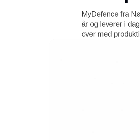
MyDefence fra Nør
år og leverer i da
over med produkt