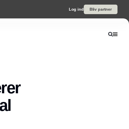
Log ind
Bliv partner
rer
al