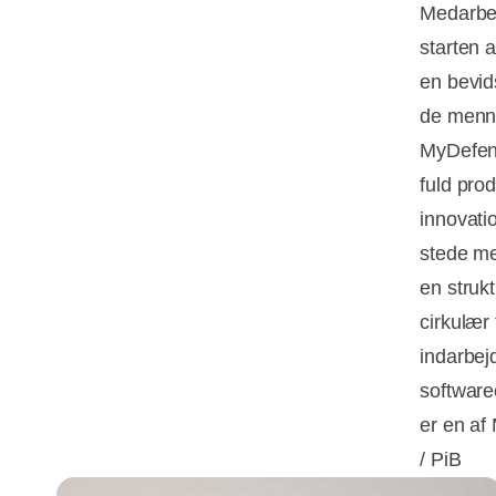
Medarbej
starten a
en bevids
de menne
MyDefenc
fuld pro
innovati
stede me
en strukt
cirkulær 
indarbejd
software
er en af
/ PiB