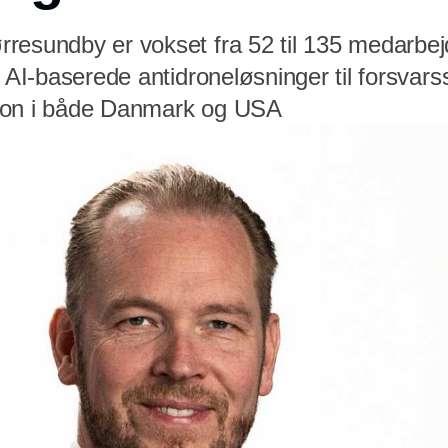
resundby er vokset fra 52 til 135 medarbej
g AI-baserede antidroneløsninger til forsvars
ion i både Danmark og USA