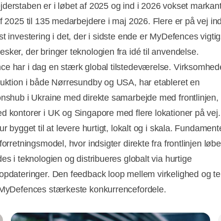
derstaben er i løbet af 2025 og ind i 2026 vokset markant;
f 2025 til 135 medarbejdere i maj 2026. Flere er på vej ind
t investering i det, der i sidste ende er MyDefences vigtig
sker, der bringer teknologien fra idé til anvendelse.
e har i dag en stærk global tilstedeværelse. Virksomhed
duktion i både Nørresundby og USA, har etableret en
onshub i Ukraine med direkte samarbejde med frontlinjen, o
d kontorer i UK og Singapore med flere lokationer på vej.
ur bygget til at levere hurtigt, lokalt og i skala. Fundament
forretningsmodel, hvor indsigter direkte fra frontlinjen løb
es i teknologien og distribueres globalt via hurtige
opdateringer. Den feedback loop mellem virkelighed og te
 MyDefences stærkeste konkurrencefordele.
Annonce