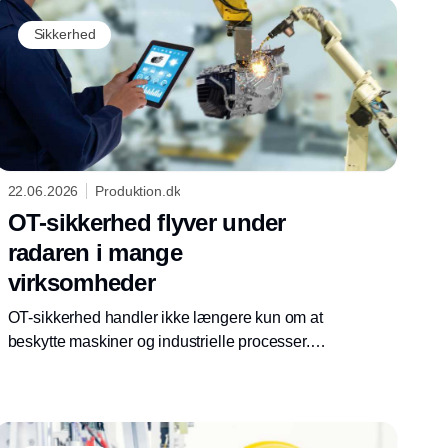
Sikkerhed
22.06.2026
Produktion.dk
OT-sikkerhed flyver under
radaren i mange
virksomheder
OT-sikkerhed handler ikke længere kun om at
beskytte maskiner og industrielle processer.
Det handler også om at sikre virksomheders
og samfundets fundamentale funktioner i en
stadig mere digital og sammenkoblet verden.
Men der er store mangler i flertallet af danske