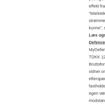
effekt fr
"Markede
strømmen
kunne”,
Læs og
Defenc
MyDefenc
TDKK 125
Bruttofo
vidner o
efterspør
fasthold
egen væk
modstand