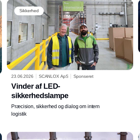
15 procent overvejer at gå ind på området. Det
er især Nordjylland og
Sikkerhed
industrivirksomhederne, der er ser muligheder
på forsvarsområdet. Det viser en ny analyse
fra AL Sydbank.
23.06.2026
SCANLOX ApS
Sponseret
Vinder af LED-
sikkerhedslampe
Præcision, sikkerhed og dialog om intern
logistik