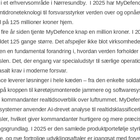
il i et erhvervsområde i Nørresundby. I 2025 har MyDefen
ntidroneteknologi til forsvarsstyrker verden over og opnået
 på 125 millioner kroner hjem.
 fire år siden tjente MyDefence knap en million kroner. I 2
det 125 gange større. Det afspejler ikke blot virksomhed
n en fundamental forandring i, hvordan verden forholder s
len. Det, der engang var specialudstyr til særlige operatio
asalt krav i moderne forsvar.
e leverer løsninger i hele kæden – fra den enkelte sold
 på kroppen til køretøjsmonterede jammere og softwaresy
r kommandanter realtidsoverblik over luftrummet. MyDefe
Annonce
systemer anvender AI-drevet analyse til realtidsklassificer
sler, hvilket giver kommandanter hurtigere og mere præci
ngsgrundlag. I 2025 er den samlede produktportefølje styr
e, og nye fortrolige udviklingsaftaler er igangsat med forv