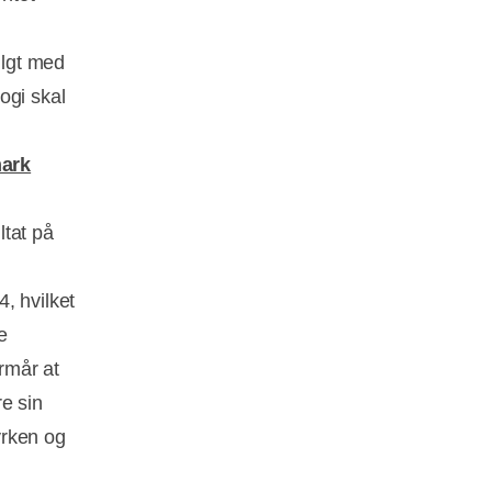
ulgt med
ogi skal
mark
ltat på
, hvilket
e
ormår at
e sin
yrken og