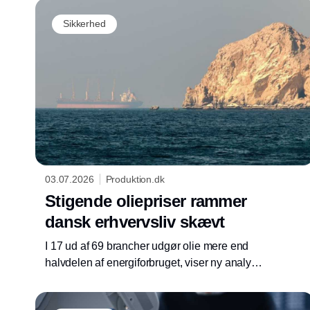
virksomheder større kontrol over data, AI og
sikkerhedsoperationer.
Sikkerhed
03.07.2026
Produktion.dk
Stigende oliepriser rammer
dansk erhvervsliv skævt
I 17 ud af 69 brancher udgør olie mere end
halvdelen af energiforbruget, viser ny analyse
fra Arbejderbevægelsens Erhvervsråd (AE).
Den nye analyse viser også, at grøn omstilling