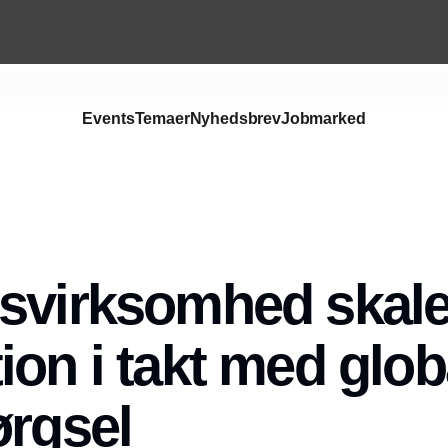
Events
Temaer
Nyhedsbrev
Jobmarked
Annonce
svirksomhed skale
ion i takt med glob
ørgsel