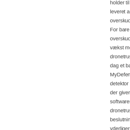
holder t
leveret a
overskud
For bare
overskud
vækst me
dronetrus
dag et b
MyDefenc
detektor
der give
software
dronetru
beslutni
yderliger