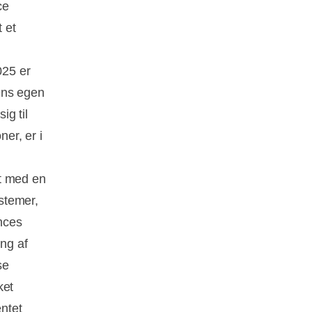
ce
 et
025 er
ens egen
ig til
ner, er i
at med en
stemer,
nces
ing af
se
ket
entet