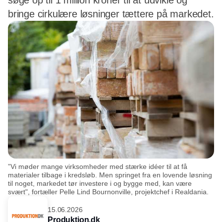
søge op til 1 million kroner til at udvikle og
bringe cirkulære løsninger tættere på markedet.
”Vi møder mange virksomheder med stærke idéer til at få
materialer tilbage i kredsløb. Men springet fra en lovende løsning
til noget, markedet tør investere i og bygge med, kan være
svært", fortæller Pelle Lind Bournonville, projektchef i Realdania.
15.06.2026
Produktion.dk