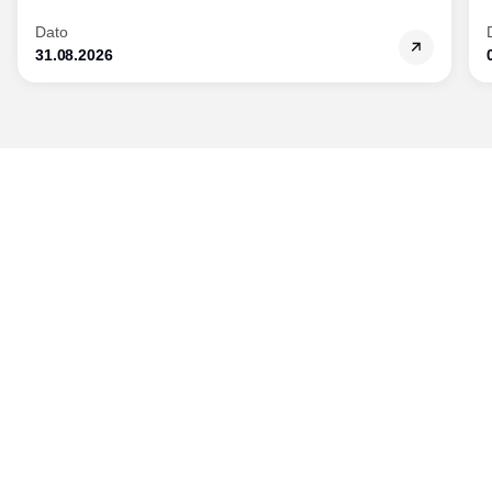
Dato
31.08.2026
Udgiver
Horisont Gruppen a/s
Strandlodsvej 44
2300 København S
Telefon:
53506060
www.horisontgruppen.dk
Indhold