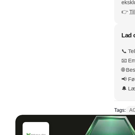
ekskl
👉
Ti
Lad o
📞 Te
📧 Em
🌐 Be
📢 Fø
🔔 L
Tags:
A