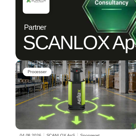
Partner
SCANLOX Ap
Processer
04.08.2026
SCANLOX ApS
Sponseret