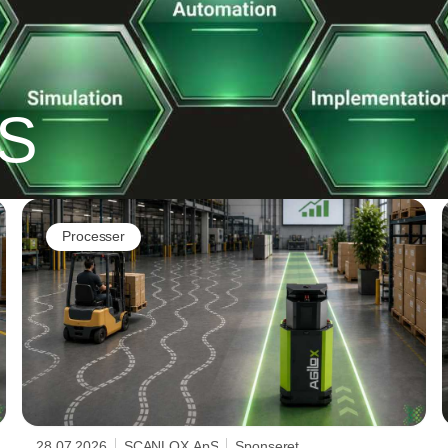
S
Processer
28.07.2026
SCANLOX ApS
Sponseret