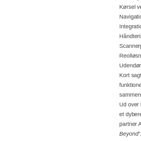
Kørsel v
Navigat
Integrat
Håndteri
Scanner
Reolløsn
Udendør
Kort sag
funktion
sammen
Ud over 
et dybere
partner 
Beyond”