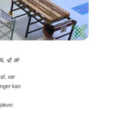
af, var
inger kan
opleve: