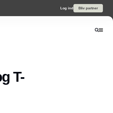
Log ind
Bliv partner
og T-