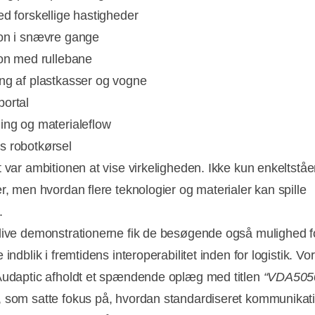
ed forskellige hastigheder
ion i snævre gange
ion med rullebane
ng af plastkasser og vogne
portal
ing og materialeflow
s robotkørsel
t var ambitionen at vise virkeligheden. Ikke kun enkeltstå
er, men hvordan flere teknologier og materialer kan spille
.
live demonstrationerne fik de besøgende også mulighed fo
 indblik i fremtidens interoperabilitet inden for logistik. Vo
Audaptic afholdt et spændende oplæg med titlen
“VDA505
, som satte fokus på, hvordan standardiseret kommunikat