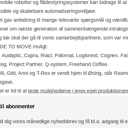
obile robotter og flådestyringssystemer kan bidrage til a
ksible og skalerbare automatiseringsmiljøer.
 gav anledning til mange relevante spørgsmål og værdif
oner om næste generation af sammenhængende intralogis
g tak skal der gå til vores samarbejdspartnere, som var med
DE TO MOVE muligt:
Audaptic, Capra, Riact, Palomat, Logisnext, Cognex, Fat
log, Project Partner, Q-system, Freehand Coffee.
i, Gitti, Anni og T-Rex er vendt hjem til Østrig, står Rasmus
pgave.
 er tid til at
teste mulighederne i jeres eget produktionsm
til abonnenter
ld dig vores månedlige nyhedsbrev og få bl.a. adgang til 