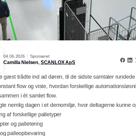
04.06.2026
Sponseret
Camilla Nielsen,
SCANLOX ApS
e gæst trådte ind ad døren, til de sidste samtaler rundede 
konstant flow og viste, hvordan forskellige automationsløsn
sammen i ét samlet flow.
agte nemlig dagen i et demomiljø, hvor deltagerne kunne 
ng af forskellige palletyper
pter og palletering
 og palleopbevaring