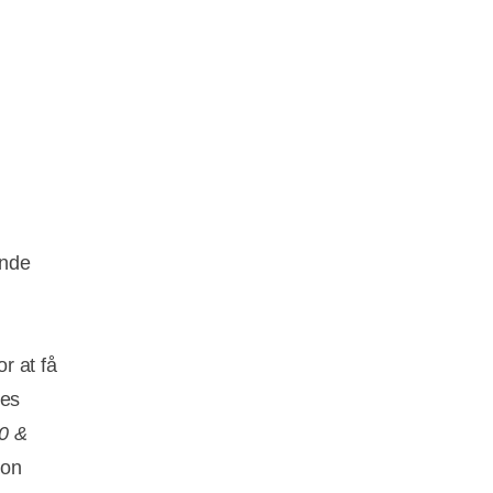
ende
r at få
res
0 &
ion