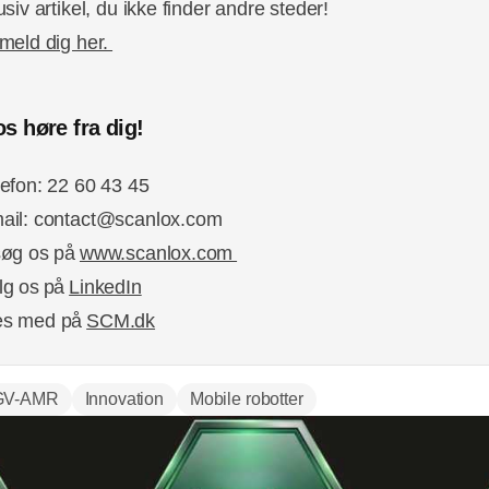
usiv artikel, du ikke finder andre steder!
lmeld dig her.
s høre fra dig!
lefon: 22 60 43 45
ail: contact@scanlox.com
søg os på
www.scanlox.com
lg os på
LinkedIn
æs med på
SCM.dk
GV-AMR
Innovation
Mobile robotter