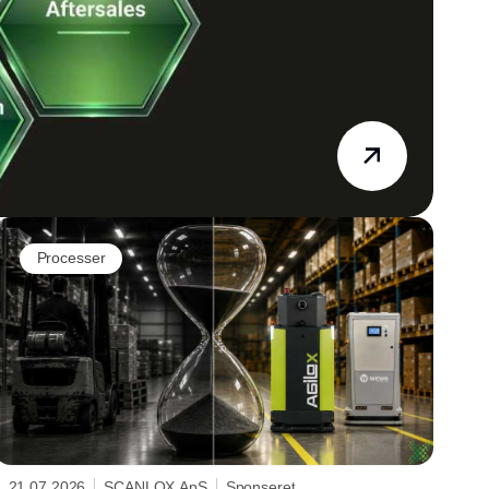
Processer
21.07.2026
SCANLOX ApS
Sponseret