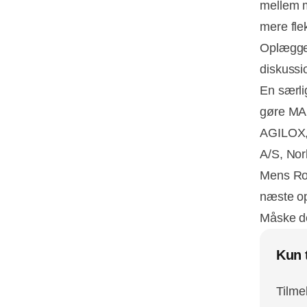
mellem m
mere fle
Oplægget
diskussi
En særli
gøre MA
AGILOX, 
A/S, Nor
Mens Roll
næste o
Måske det
Kun 
Tilme