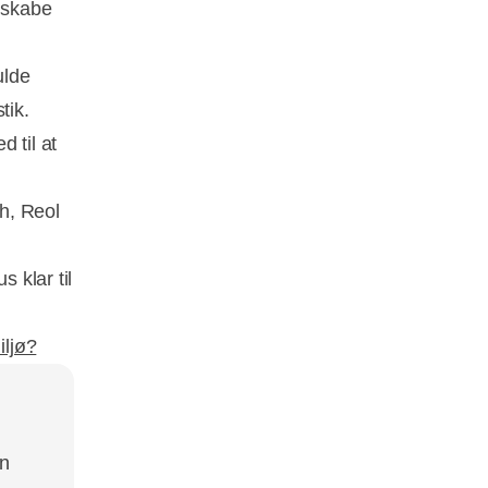
t skabe
ulde
tik.
 til at
h, Reol
 klar til
iljø?
en