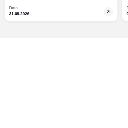
Dato
31.08.2026
Udgiver
Horisont Gruppen a/s
Strandlodsvej 44
2300 København S
Telefon:
53506060
www.horisontgruppen.dk
Indhold