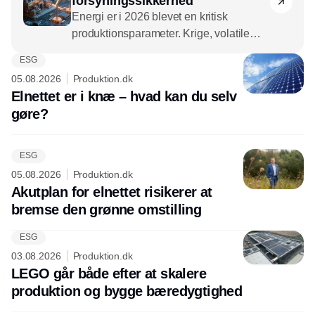
forsyningssikkerhed
Energi er i 2026 blevet en kritisk
produktionsparameter. Krige, volatile
priser, kapacitetsbegrænsninger i
ESG
Annonce
elnettet, skærpede dokumentationskrav
05.08.2026
Produktion.dk
gør energiforsyning til en central faktor
Elnettet er i knæ – hvad kan du selv
for oppetid, planlægning og
gøre?
konkurrenceevne.
ESG
05.08.2026
Produktion.dk
Akutplan for elnettet risikerer at
bremse den grønne omstilling
ESG
03.08.2026
Produktion.dk
LEGO går både efter at skalere
produktion og bygge bæredygtighed