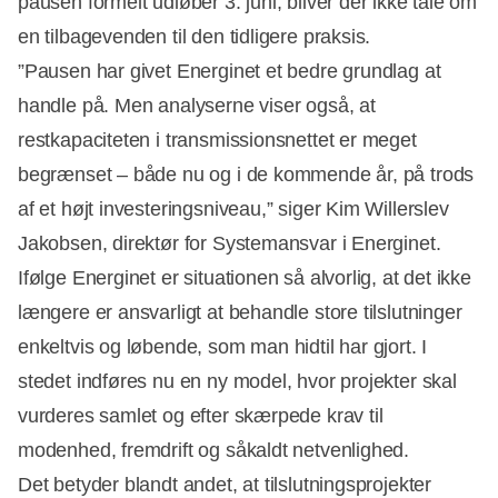
pausen formelt udløber 3. juni, bliver der ikke tale om
en tilbagevenden til den tidligere praksis.
”Pausen har givet Energinet et bedre grundlag at
handle på. Men analyserne viser også, at
restkapaciteten i transmissionsnettet er meget
Annonce
begrænset – både nu og i de kommende år, på trods
af et højt investeringsniveau,” siger Kim Willerslev
Jakobsen, direktør for Systemansvar i Energinet.
Ifølge Energinet er situationen så alvorlig, at det ikke
længere er ansvarligt at behandle store tilslutninger
enkeltvis og løbende, som man hidtil har gjort. I
stedet indføres nu en ny model, hvor projekter skal
vurderes samlet og efter skærpede krav til
modenhed, fremdrift og såkaldt netvenlighed.
Det betyder blandt andet, at tilslutningsprojekter