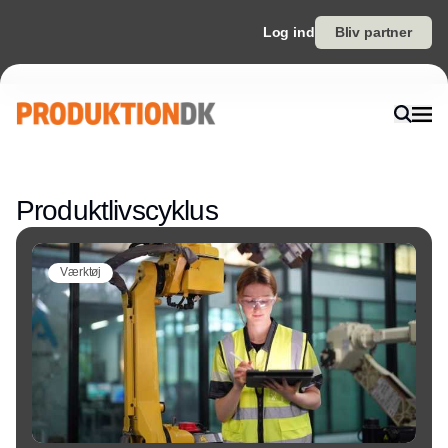
Log ind
Bliv partner
Annonce
Produktlivscyklus
Værktøj