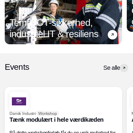
Tema: OT-sikkerhed,
industriel IT & resiliens
Events
Se alle
Dansk Industri
Workshop
Tænk modulært i hele værdikæden
På dette workshopforløb får du en unik mulighed for