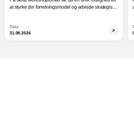
at styrke din forretningsmodel og arbejde strategisk
med modularisering.
Dato
31.08.2026
Udgiver
Horisont Gruppen a/s
Strandlodsvej 44
2300 København S
Telefon:
53506060
www.horisontgruppen.dk